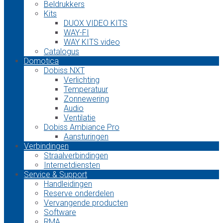
Beldrukkers
Kits
DUOX VIDEO KITS
WAY-FI
WAY KITS video
Catalogus
Domotica
Dobiss NXT
Verlichting
Temperatuur
Zonnewering
Audio
Ventilatie
Dobiss Ambiance Pro
Aansturingen
Verbindingen
Straalverbindingen
Internetdiensten
Service & Support
Handleidingen
Reserve onderdelen
Vervangende producten
Software
RMA