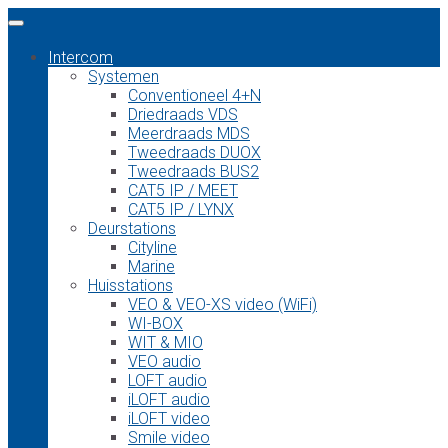
Intercom
Systemen
Conventioneel 4+N
Driedraads VDS
Meerdraads MDS
Tweedraads DUOX
Tweedraads BUS2
CAT5 IP / MEET
CAT5 IP / LYNX
Deurstations
Cityline
Marine
Huisstations
VEO & VEO-XS video (WiFi)
WI-BOX
WIT & MIO
VEO audio
LOFT audio
iLOFT audio
iLOFT video
Smile video