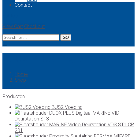
Contact
Subtotal:
--
View Cart
Checkout
DUOX PLUS Programmer
Home
Shop
DUOX PLUS Programmer
Producten
BUS2 Voeding
DUOX PLUS Digitaal MARINE VID
Deurstation ST3
MARINE Video Deurstation VDS ST1 CP
201
Proximity Sleutelring FERMAX MIFARE