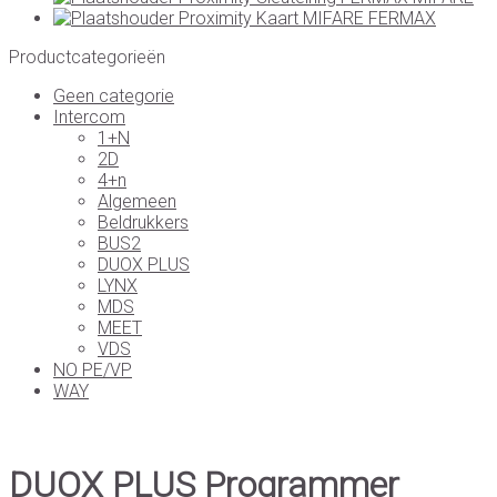
Proximity Kaart MIFARE FERMAX
Productcategorieën
Geen categorie
Intercom
1+N
2D
4+n
Algemeen
Beldrukkers
BUS2
DUOX PLUS
LYNX
MDS
MEET
VDS
NO PE/VP
WAY
DUOX PLUS Programmer